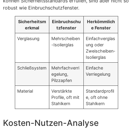
können Sicherheitsstandards erfüllen, sind aber nicht so
robust wie Einbruchschutzfenster.
Sicherheitsm
Einbruchschu
Herkömmlich
erkmal
tzfenster
e Fenster
Verglasung
Mehrscheiben
Einfachverglas
-Isolierglas
ung oder
Zweischeiben-
Isolierglas
Schließsystem
Mehrfachverri
Einfache
egelung,
Verriegelung
Pilzzapfen
Material
Verstärkte
Standardprofil
Profile, oft mit
e, oft ohne
Stahlkern
Stahlkern
Kosten-Nutzen-Analyse