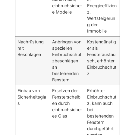
einbruchsicher
Energieeffizien
e Modelle
z,
Wertsteigerun
g der
Immobilie
Nachrüstung
Anbringen von
Kostengünstig
mit
speziellen
er als
Beschlägen
Einbruchschut
Fensteraustau
zbeschlägen
sch, erhöhter
an
Einbruchschut
bestehenden
z
Fenstern
Einbau von
Ersetzen der
Erhöhter
Sicherheitsgla
Fensterscheib
Einbruchschut
s
en durch
z, kann auch
einbruchsicher
bei
es Glas
bestehenden
Fenstern
durchgeführt
werden