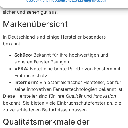
Cookie-Richtlinie
Datenschutzerklärung
Impressum
stehen für Qualität und Innovation. Ihre Produkte sind
sicher und sehen gut aus.
Markenübersicht
In Deutschland sind einige Hersteller besonders
bekannt:
Schüco
: Bekannt für ihre hochwertigen und
sicheren Fensterlösungen.
VEKA
: Bietet eine breite Palette von Fenstern mit
Einbruchschutz.
Internorm
: Ein österreichischer Hersteller, der für
seine innovativen Fenstertechnologien bekannt ist.
Diese Hersteller sind für ihre
Qualität
und
Innovation
bekannt. Sie bieten viele Einbruchschutzfenster an, die
zu verschiedenen Bedürfnissen passen.
Qualitätsmerkmale der