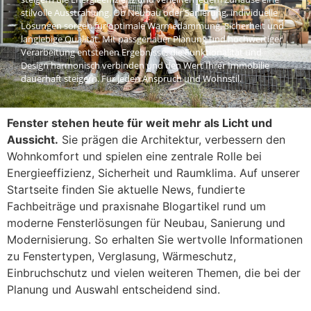
stilvolle Ausstrahlung. Ob Neubau oder Sanierung, individuelle
Lösungen sorgen für optimale Wärmedämmung, Sicherheit und
langlebige Qualität. Mit passgenauer Planung und hochwertiger
Verarbeitung entstehen Ergebnisse, die Funktionalität und
Design harmonisch verbinden und den Wert Ihrer Immobilie
dauerhaft steigern. Für jeden Anspruch und Wohnstil.
Fenster stehen heute für weit mehr als Licht und
Aussicht.
Sie prägen die Architektur, verbessern den
Wohnkomfort und spielen eine zentrale Rolle bei
Energieeffizienz, Sicherheit und Raumklima. Auf unserer
Startseite finden Sie aktuelle News, fundierte
Fachbeiträge und praxisnahe Blogartikel rund um
moderne Fensterlösungen für Neubau, Sanierung und
Modernisierung. So erhalten Sie wertvolle Informationen
zu Fenstertypen, Verglasung, Wärmeschutz,
Einbruchschutz und vielen weiteren Themen, die bei der
Planung und Auswahl entscheidend sind.