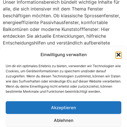
Unser Informationsbereich bündelt wichtige Inhalte für
alle, die sich intensiver mit dem Thema Fenster
beschäftigen möchten. Ob klassische Sprossenfenster,
energieeffiziente Passivhausfenster, komfortable
Balkontüren oder moderne Kunststofffenster: Hier
entdecken Sie aktuelle Entwicklungen, hilfreiche
Entscheidungshilfen und verständlich aufbereitete
Hintergründe für unterschiedliche Anforderungen im
Einwilligung verwalten
privaten Wohnbau.
Um dir ein optimales Erlebnis zu bieten, verwenden wir Technologien wie
Damit Sie schnell zu den zentralen Themen gelangen,
Cookies, um Geräteinformationen zu speichern und/oder darauf
führen wir Sie von der Startseite direkt zu unseren
zuzugreifen. Wenn du diesen Technologien zustimmst, können wir Daten
wichtigsten Hubs. Im Bereich
Fenster
erhalten Sie einen
wie das Surfverhalten oder eindeutige IDs auf dieser Website verarbeiten.
Wenn du deine Einwilligung nicht erteilst oder zurückziehst, können
umfassenden Überblick über Fensterarten,
bestimmte Merkmale und Funktionen beeinträchtigt werden.
Eigenschaften und Einsatzmöglichkeiten. Der Hub
Fenster kaufen
begleitet Sie bei Auswahl, Ausstattung
Akzeptieren
und Planung. Im Themenbereich
Kunststofffenster
erfahren Sie mehr über Materialien, Vorteile und
Ablehnen
technische Merkmale. Ergänzend dazu finden Sie