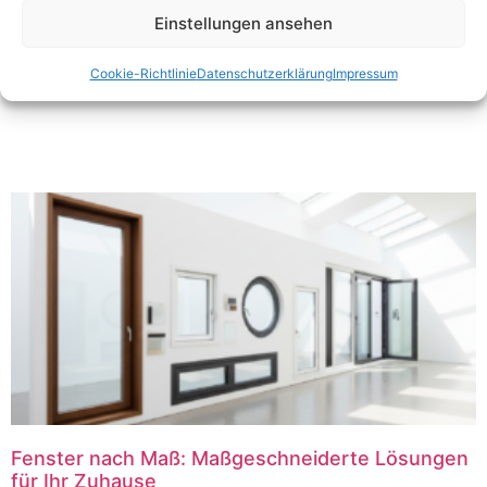
weiterführende Inhalte zu
Balkontüren
,
Einstellungen ansehen
Schallschutzfenstern
,
Passivhausfenstern
,
Sprossenfenstern
und vielen weiteren Fensterthemen.
Cookie-Richtlinie
Datenschutzerklärung
Impressum
Fenster nach Maß: Maßgeschneiderte Lösungen
für Ihr Zuhause