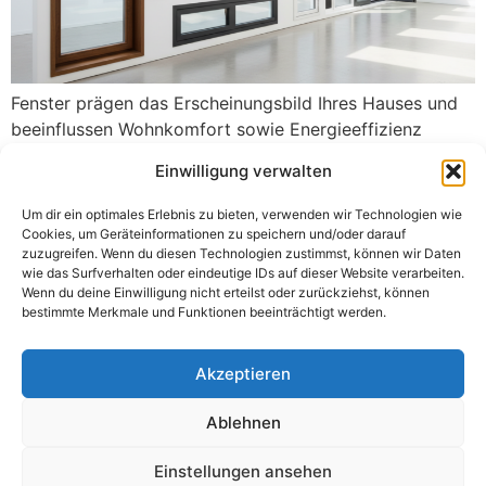
Fenster prägen das Erscheinungsbild Ihres Hauses und
beeinflussen Wohnkomfort sowie Energieeffizienz
maßgeblich. Wenn Standardfenster nicht passen, bieten
Einwilligung verwalten
Fenster nach Maß die perfekte Lösung. Maßgefertigte
Fenster ermöglichen individuelle Anpassung an jede
Um dir ein optimales Erlebnis zu bieten, verwenden wir Technologien wie
Gebäudeöffnung. Sie vereinen Funktionalität mit
Cookies, um Geräteinformationen zu speichern und/oder darauf
zuzugreifen. Wenn du diesen Technologien zustimmst, können wir Daten
persönlichem Design. Dieser Ratgeber zeigt Ihnen alle
wie das Surfverhalten oder eindeutige IDs auf dieser Website verarbeiten.
wichtigen Aspekte von Fenstern nach Maß. Von
Wenn du deine Einwilligung nicht erteilst oder zurückziehst, können
Materialwahl über Herstellungsprozess bis zu
bestimmte Merkmale und Funktionen beeinträchtigt werden.
Kostenfaktoren […]
Akzeptieren
Fenster für Altbau:
Expertenratgeber für
Ablehnen
Sanierung und Austausch
Einstellungen ansehen